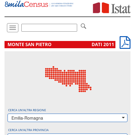
Vai
direttamente
a:
Contenuto
Ricerca
Toggle
navigation
.
MONTE SAN PIETRO
DATI 2011
CERCA UN'ALTRA REGIONE
Emilia-Romagna
CERCA UN'ALTRA PROVINCIA