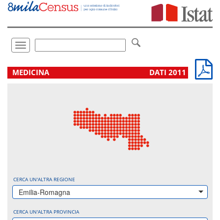
Vai
direttamente
a:
Contenuto
Ricerca
Toggle
navigation
.
MEDICINA
DATI 2011
CERCA UN'ALTRA REGIONE
Emilia-Romagna
CERCA UN'ALTRA PROVINCIA