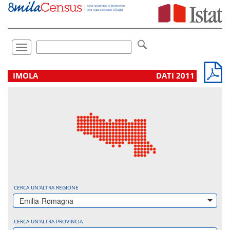
Vai
direttamente
a:
Contenuto
Ricerca
Toggle
navigation
.
IMOLA
DATI 2011
CERCA UN'ALTRA REGIONE
Emilia-Romagna
CERCA UN'ALTRA PROVINCIA