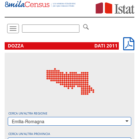
Vai
direttamente
a:
Contenuto
Ricerca
Toggle
navigation
.
DOZZA
DATI 2011
CERCA UN'ALTRA REGIONE
Emilia-Romagna
CERCA UN'ALTRA PROVINCIA