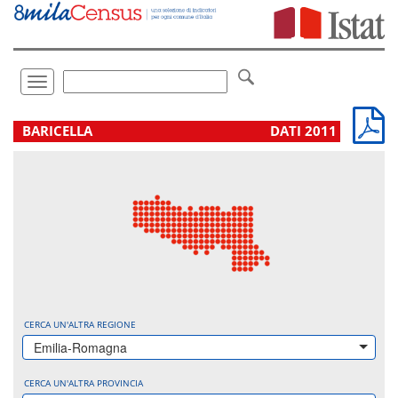
Vai
direttamente
a:
Contenuto
Ricerca
Toggle
navigation
.
BARICELLA
DATI 2011
CERCA UN'ALTRA REGIONE
Emilia-Romagna
CERCA UN'ALTRA PROVINCIA