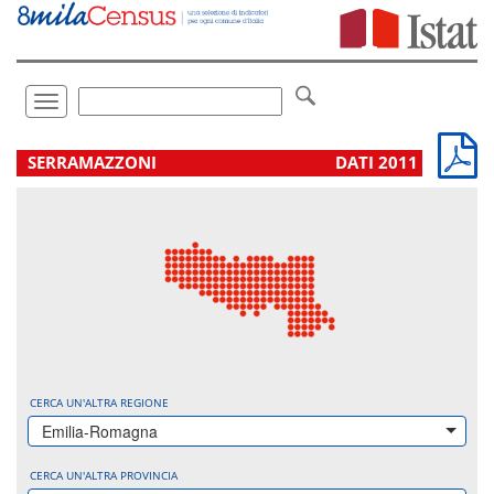
Vai
direttamente
a:
Contenuto
Ricerca
Toggle
navigation
.
SERRAMAZZONI
DATI 2011
CERCA UN'ALTRA REGIONE
Emilia-Romagna
CERCA UN'ALTRA PROVINCIA