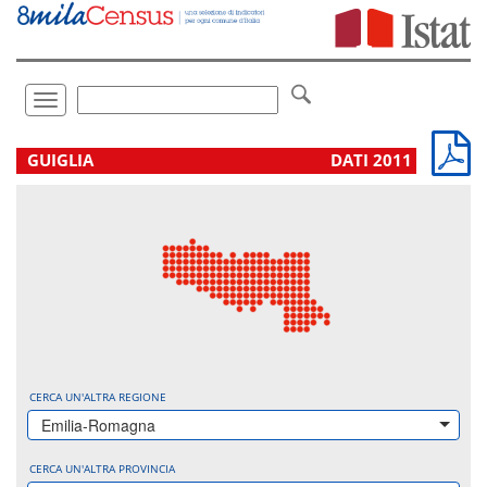
Vai
direttamente
a:
Contenuto
Ricerca
Toggle
navigation
.
GUIGLIA
DATI 2011
CERCA UN'ALTRA REGIONE
Emilia-Romagna
CERCA UN'ALTRA PROVINCIA