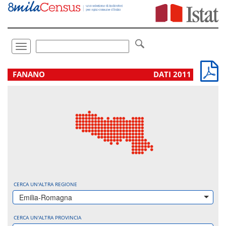
Vai
direttamente
a:
Contenuto
Ricerca
Toggle
navigation
.
FANANO
DATI 2011
CERCA UN'ALTRA REGIONE
Emilia-Romagna
CERCA UN'ALTRA PROVINCIA