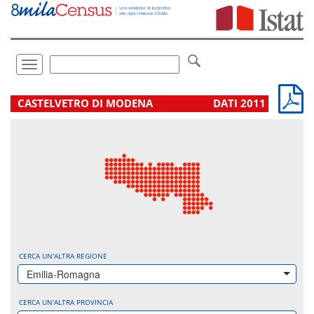
Vai
direttamente
a:
Contenuto
Ricerca
Toggle
navigation
.
CASTELVETRO DI MODENA
DATI 2011
CERCA UN'ALTRA REGIONE
Emilia-Romagna
CERCA UN'ALTRA PROVINCIA