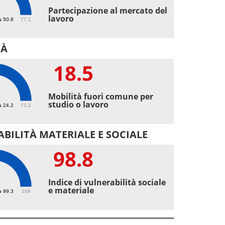
8
Partecipazione al mercato del
lavoro
a 50.8
77.1
TÀ
18.5
5
Mobilità fuori comune per
studio o lavoro
a 24.2
73.2
BILITÀ MATERIALE E SOCIALE
98.8
8
Indice di vulnerabilità sociale
e materiale
a 99.3
109