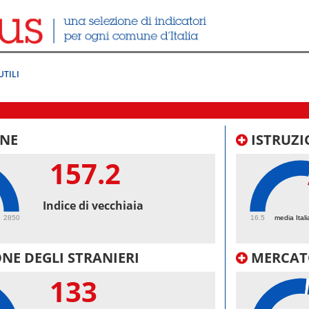
UTILI
NE
ISTRUZI
157.2
57
Indice di vecchiaia
2850
16.5
media Itali
NE DEGLI STRANIERI
MERCAT
133