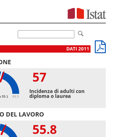
DATI 2011
ONE
57
Incidenza di adulti con
diploma o laurea
a 55.1
83.5
O DEL LAVORO
55.8