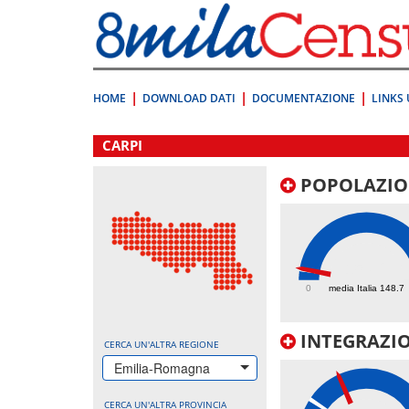
Vai
direttamente
a:
Contenuto
Ricerca
HOME
DOWNLOAD DATI
DOCUMENTAZIONE
LINKS 
.
CARPI
POPOLAZIO
157.2
0
media Italia 148.7
INTEGRAZIO
CERCA UN'ALTRA REGIONE
Emilia-Romagna
CERCA UN'ALTRA PROVINCIA