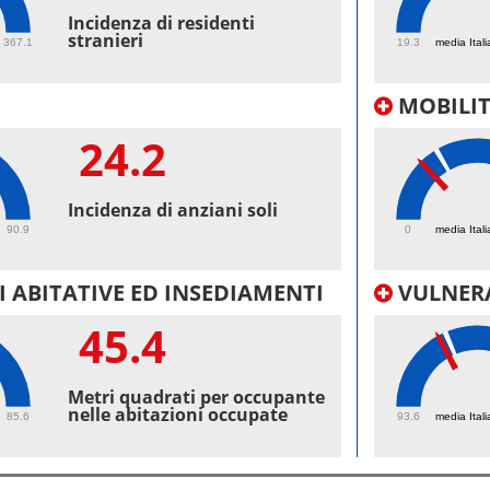
55.
Incidenza di residenti
stranieri
367.1
19.3
media Itali
MOBILI
24.2
18.
Incidenza di anziani soli
90.9
0
media Itali
 ABITATIVE ED INSEDIAMENTI
VULNERA
45.4
98.
Metri quadrati per occupante
nelle abitazioni occupate
85.6
93.6
media Itali