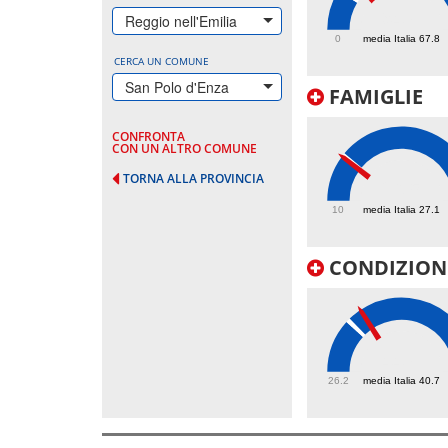
94.8
Reggio nell'Emilia
0
media Italia 67.8
CERCA UN COMUNE
San Polo d'Enza
FAMIGLIE
CONFRONTA
CON UN ALTRO COMUNE
TORNA ALLA PROVINCIA
26.5
10
media Italia 27.1
CONDIZIONI
44.8
26.2
media Italia 40.7