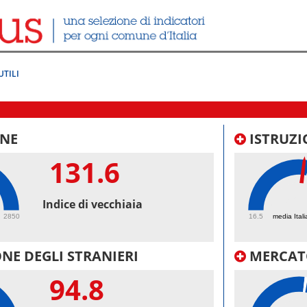
UTILI
NE
ISTRUZI
131.6
52.
Indice di vecchiaia
2850
16.5
media Itali
NE DEGLI STRANIERI
MERCAT
94.8