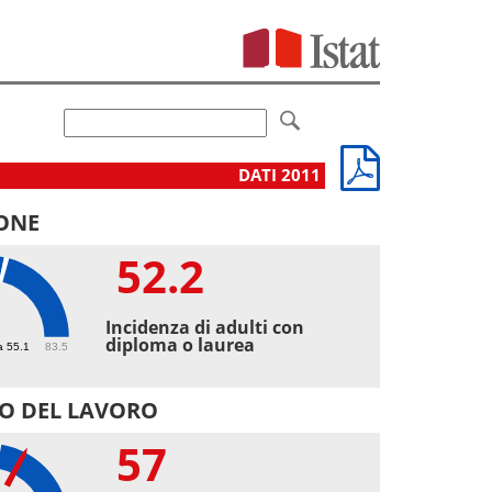
DATI 2011
ONE
52.2
2
Incidenza di adulti con
diploma o laurea
a 55.1
83.5
O DEL LAVORO
57