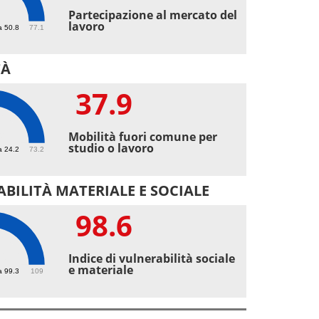
Partecipazione al mercato del
lavoro
a 50.8
77.1
TÀ
37.9
9
Mobilità fuori comune per
studio o lavoro
a 24.2
73.2
BILITÀ MATERIALE E SOCIALE
98.6
6
Indice di vulnerabilità sociale
e materiale
a 99.3
109