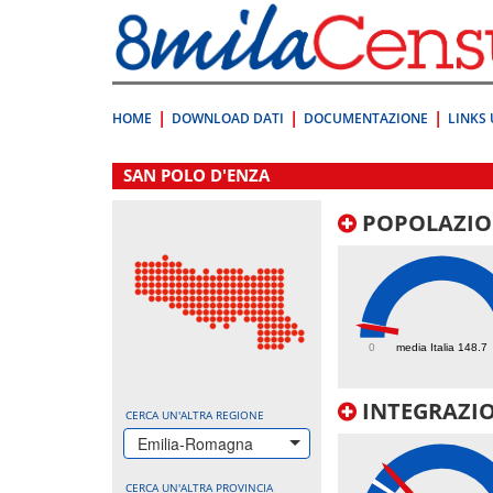
Vai
direttamente
a:
Contenuto
Ricerca
HOME
DOWNLOAD DATI
DOCUMENTAZIONE
LINKS 
.
SAN POLO D'ENZA
POPOLAZIO
131.6
0
media Italia 148.7
INTEGRAZIO
CERCA UN'ALTRA REGIONE
Emilia-Romagna
CERCA UN'ALTRA PROVINCIA