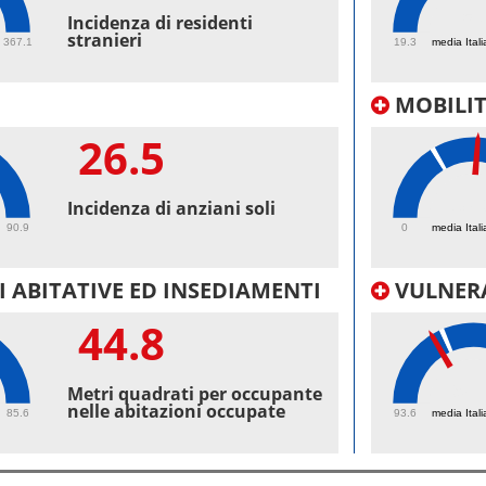
57
Incidenza di residenti
stranieri
367.1
19.3
media Itali
MOBILI
26.5
37.
Incidenza di anziani soli
90.9
0
media Itali
 ABITATIVE ED INSEDIAMENTI
VULNERA
44.8
98.
Metri quadrati per occupante
nelle abitazioni occupate
85.6
93.6
media Itali