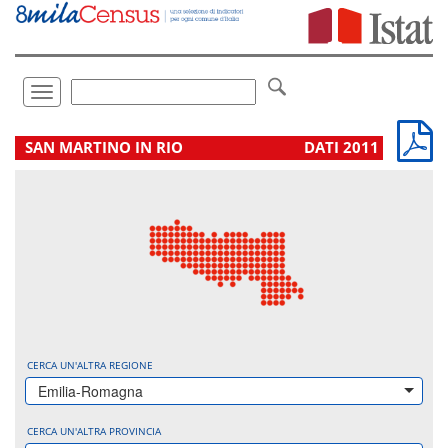
Vai
direttamente
a:
Contenuto
Ricerca
Toggle
navigation
.
SAN MARTINO IN RIO
DATI 2011
CERCA UN'ALTRA REGIONE
Emilia-Romagna
CERCA UN'ALTRA PROVINCIA