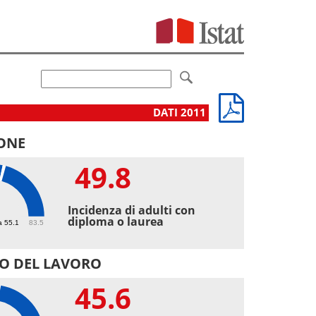
DATI 2011
ONE
49.8
8
Incidenza di adulti con
diploma o laurea
a 55.1
83.5
O DEL LAVORO
45.6