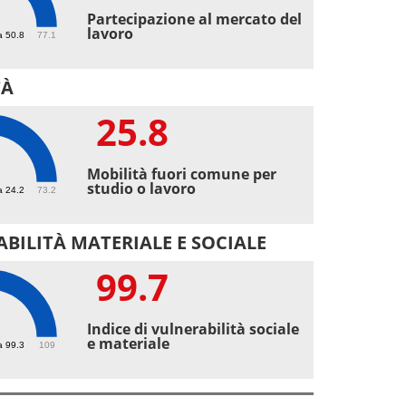
6
Partecipazione al mercato del
lavoro
a 50.8
77.1
TÀ
25.8
8
Mobilità fuori comune per
studio o lavoro
a 24.2
73.2
BILITÀ MATERIALE E SOCIALE
99.7
7
Indice di vulnerabilità sociale
e materiale
a 99.3
109