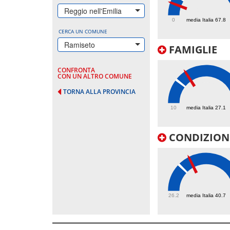
40.3
Reggio nell'Emilia
0
media Italia 67.8
CERCA UN COMUNE
Ramiseto
FAMIGLIE
CONFRONTA
CON UN ALTRO COMUNE
TORNA ALLA PROVINCIA
35.3
10
media Italia 27.1
CONDIZIONI
46.9
26.2
media Italia 40.7