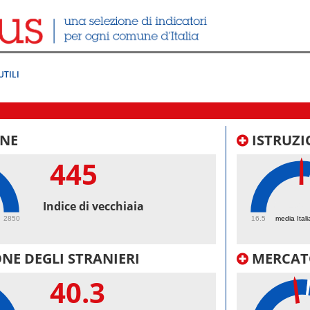
UTILI
NE
ISTRUZI
445
49.
Indice di vecchiaia
2850
16.5
media Itali
NE DEGLI STRANIERI
MERCAT
40.3