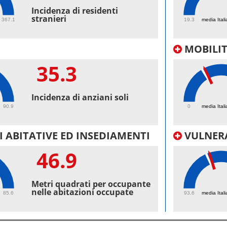
45.
Incidenza di residenti
stranieri
367.1
19.3
media Itali
MOBILI
35.3
25.
Incidenza di anziani soli
90.9
0
media Itali
 ABITATIVE ED INSEDIAMENTI
VULNERA
46.9
99.
Metri quadrati per occupante
nelle abitazioni occupate
85.6
93.6
media Itali