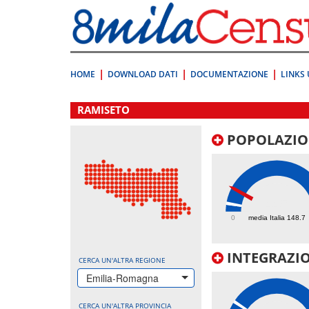
Vai
direttamente
a:
Contenuto
Ricerca
HOME
DOWNLOAD DATI
DOCUMENTAZIONE
LINKS 
.
RAMISETO
POPOLAZIO
445
0
media Italia 148.7
INTEGRAZIO
CERCA UN'ALTRA REGIONE
Emilia-Romagna
CERCA UN'ALTRA PROVINCIA