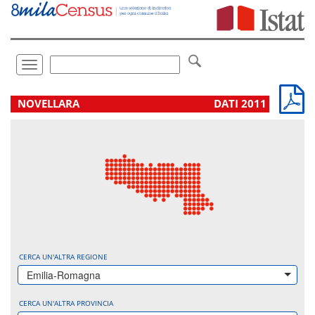
Vai
direttamente
a:
Contenuto
Ricerca
Toggle
navigation
.
NOVELLARA
DATI 2011
CERCA UN'ALTRA REGIONE
Emilia-Romagna
CERCA UN'ALTRA PROVINCIA