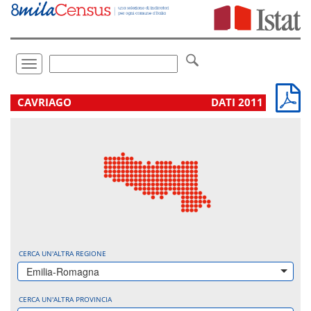
Vai
direttamente
a:
Contenuto
Ricerca
Toggle
navigation
.
CAVRIAGO
DATI 2011
CERCA UN'ALTRA REGIONE
Emilia-Romagna
CERCA UN'ALTRA PROVINCIA