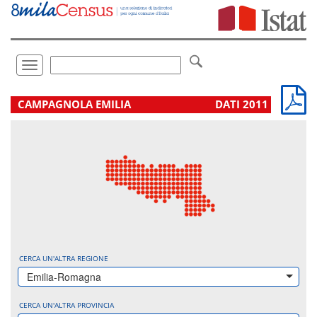
Vai
direttamente
a:
Contenuto
Ricerca
Toggle
navigation
.
CAMPAGNOLA EMILIA
DATI 2011
CERCA UN'ALTRA REGIONE
Emilia-Romagna
CERCA UN'ALTRA PROVINCIA