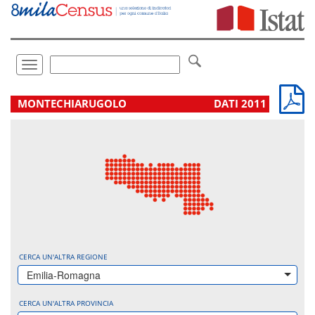
Vai
direttamente
a:
Contenuto
Ricerca
Toggle
navigation
.
MONTECHIARUGOLO
DATI 2011
CERCA UN'ALTRA REGIONE
Emilia-Romagna
CERCA UN'ALTRA PROVINCIA