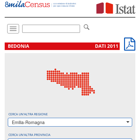
Vai
direttamente
a:
Contenuto
Ricerca
Toggle
navigation
.
BEDONIA
DATI 2011
CERCA UN'ALTRA REGIONE
Emilia-Romagna
CERCA UN'ALTRA PROVINCIA