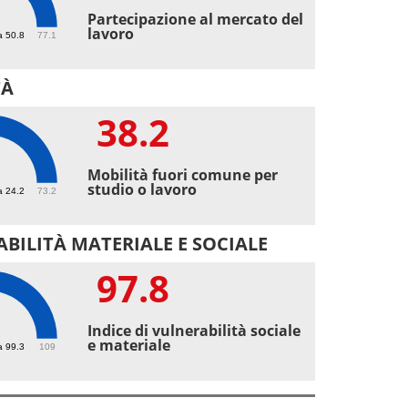
9
Partecipazione al mercato del
lavoro
a 50.8
77.1
TÀ
38.2
2
Mobilità fuori comune per
studio o lavoro
a 24.2
73.2
BILITÀ MATERIALE E SOCIALE
97.8
8
Indice di vulnerabilità sociale
e materiale
a 99.3
109