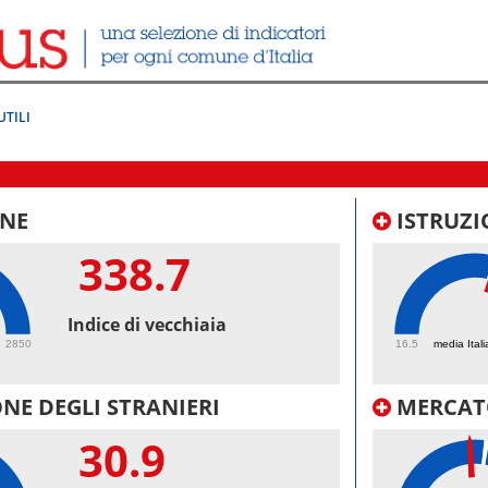
UTILI
NE
ISTRUZI
338.7
56.
Indice di vecchiaia
2850
16.5
media Itali
NE DEGLI STRANIERI
MERCAT
30.9