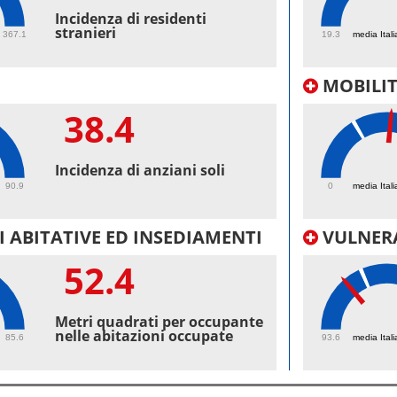
46.
Incidenza di residenti
stranieri
367.1
19.3
media Itali
MOBILI
38.4
38.
Incidenza di anziani soli
90.9
0
media Itali
 ABITATIVE ED INSEDIAMENTI
VULNERA
52.4
97.
Metri quadrati per occupante
nelle abitazioni occupate
85.6
93.6
media Itali