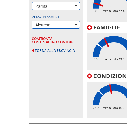
30.9
Parma
0
media Italia 67.8
CERCA UN COMUNE
Albareto
FAMIGLIE
CONFRONTA
CON UN ALTRO COMUNE
TORNA ALLA PROVINCIA
38.4
10
media Italia 27.1
CONDIZIONI
52.4
26.2
media Italia 40.7