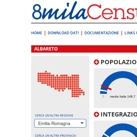
Vai
direttamente
a:
Contenuto
Ricerca
HOME
DOWNLOAD DATI
DOCUMENTAZIONE
LINKS 
.
ALBARETO
POPOLAZIO
338.7
0
media Italia 148.7
INTEGRAZIO
CERCA UN'ALTRA REGIONE
Emilia-Romagna
CERCA UN'ALTRA PROVINCIA