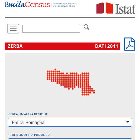
Vai
direttamente
a:
Contenuto
Ricerca
Toggle
navigation
.
ZERBA
DATI 2011
CERCA UN'ALTRA REGIONE
Emilia-Romagna
CERCA UN'ALTRA PROVINCIA