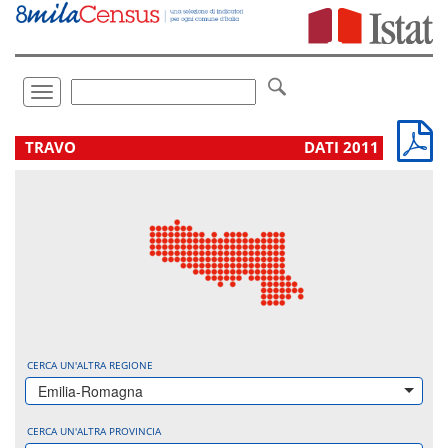
Vai
direttamente
a:
Contenuto
Ricerca
Toggle
navigation
.
TRAVO
DATI 2011
CERCA UN'ALTRA REGIONE
Emilia-Romagna
CERCA UN'ALTRA PROVINCIA