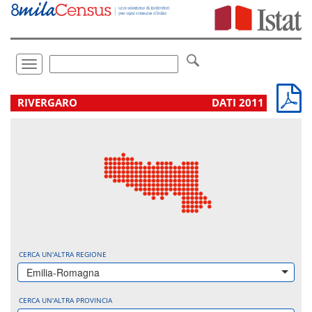
Vai
direttamente
a:
Contenuto
Ricerca
Toggle
navigation
.
RIVERGARO
DATI 2011
CERCA UN'ALTRA REGIONE
Emilia-Romagna
CERCA UN'ALTRA PROVINCIA