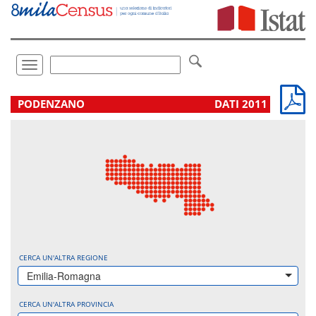
Vai
direttamente
a:
Contenuto
Ricerca
Toggle
navigation
.
PODENZANO
DATI 2011
CERCA UN'ALTRA REGIONE
Emilia-Romagna
CERCA UN'ALTRA PROVINCIA