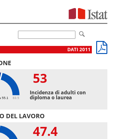
DATI 2011
ONE
53
Incidenza di adulti con
diploma o laurea
a 55.1
83.5
O DEL LAVORO
47.4