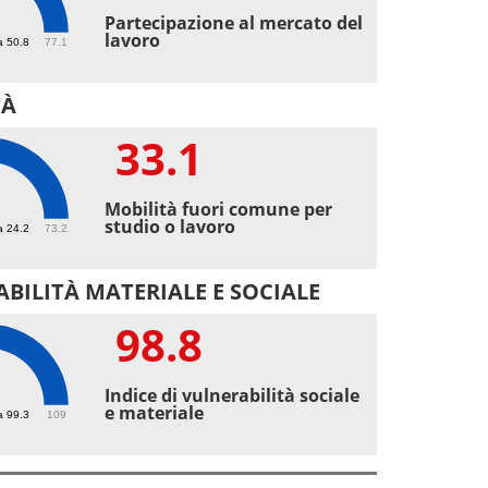
4
Partecipazione al mercato del
lavoro
a 50.8
77.1
TÀ
33.1
1
Mobilità fuori comune per
studio o lavoro
a 24.2
73.2
BILITÀ MATERIALE E SOCIALE
98.8
8
Indice di vulnerabilità sociale
e materiale
a 99.3
109