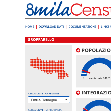
Vai
direttamente
a:
Contenuto
Ricerca
HOME
DOWNLOAD DATI
DOCUMENTAZIONE
LINKS 
.
GROPPARELLO
POPOLAZIO
297.9
0
media Italia 148.7
INTEGRAZIO
CERCA UN'ALTRA REGIONE
Emilia-Romagna
CERCA UN'ALTRA PROVINCIA