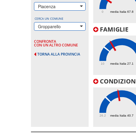
65.4
Piacenza
0
media Italia 67.8
CERCA UN COMUNE
Gropparello
FAMIGLIE
CONFRONTA
CON UN ALTRO COMUNE
TORNA ALLA PROVINCIA
36.6
10
media Italia 27.1
CONDIZIONI
52.6
26.2
media Italia 40.7