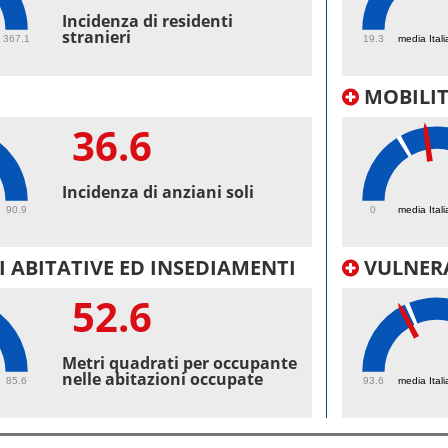
47.
Incidenza di residenti
stranieri
367.1
19.3
media Itali
MOBILI
36.6
33.
Incidenza di anziani soli
90.9
0
media Itali
 ABITATIVE ED INSEDIAMENTI
VULNERA
52.6
98.
Metri quadrati per occupante
nelle abitazioni occupate
85.6
93.6
media Itali