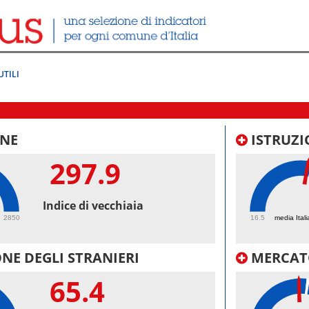
UTILI
NE
ISTRUZI
297.9
53
Indice di vecchiaia
2850
16.5
media Itali
NE DEGLI STRANIERI
MERCAT
65.4