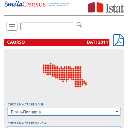
Vai
direttamente
a:
Contenuto
Ricerca
Toggle
navigation
.
CAORSO
DATI 2011
CERCA UN'ALTRA REGIONE
Emilia-Romagna
CERCA UN'ALTRA PROVINCIA