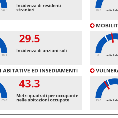
54.
Incidenza di residenti
stranieri
367.1
19.3
media Itali
MOBILI
29.5
32.
Incidenza di anziani soli
90.9
0
media Itali
 ABITATIVE ED INSEDIAMENTI
VULNERA
43.3
98.
Metri quadrati per occupante
nelle abitazioni occupate
85.6
93.6
media Itali