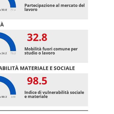
3
Partecipazione al mercato del
lavoro
a 50.8
77.1
TÀ
32.8
8
Mobilità fuori comune per
studio o lavoro
a 24.2
73.2
BILITÀ MATERIALE E SOCIALE
98.5
5
Indice di vulnerabilità sociale
e materiale
a 99.3
109