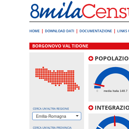
Vai
direttamente
a:
Contenuto
Ricerca
HOME
DOWNLOAD DATI
DOCUMENTAZIONE
LINKS 
.
BORGONOVO VAL TIDONE
POPOLAZIO
182.2
0
media Italia 148.7
INTEGRAZIO
CERCA UN'ALTRA REGIONE
Emilia-Romagna
CERCA UN'ALTRA PROVINCIA