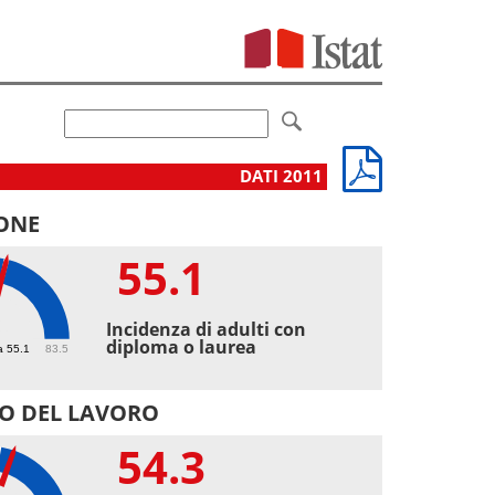
DATI 2011
ONE
55.1
1
Incidenza di adulti con
diploma o laurea
a 55.1
83.5
O DEL LAVORO
54.3