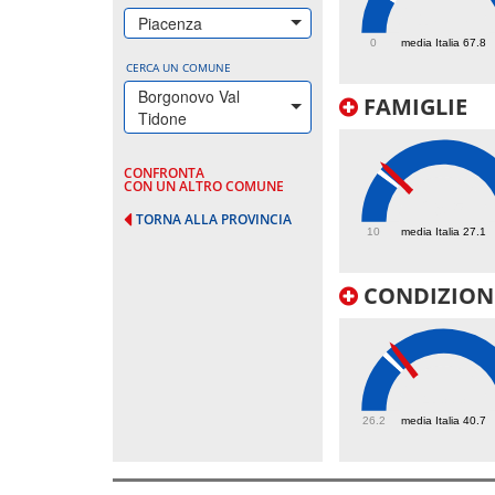
177.7
Piacenza
0
media Italia 67.8
CERCA UN COMUNE
Borgonovo Val
FAMIGLIE
Tidone
CONFRONTA
CON UN ALTRO COMUNE
29.5
TORNA ALLA PROVINCIA
10
media Italia 27.1
CONDIZIONI
43.3
26.2
media Italia 40.7