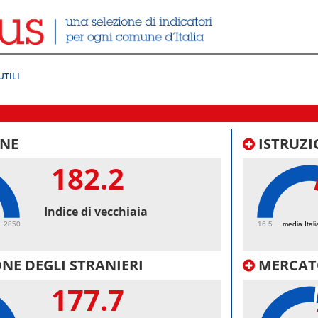
UTILI
NE
ISTRUZI
182.2
55.
Indice di vecchiaia
2850
16.5
media Itali
NE DEGLI STRANIERI
MERCAT
177.7