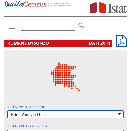
Vai
direttamente
a:
Contenuto
Ricerca
Toggle
navigation
.
ROMANS D'ISONZO
DATI 2011
CERCA UN'ALTRA REGIONE
Friuli-Venezia Giulia
CERCA UN'ALTRA PROVINCIA