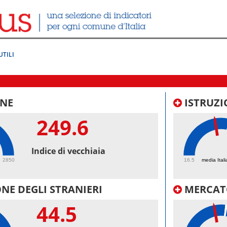
UTILI
NE
ISTRUZI
249.6
46.
Indice di vecchiaia
2850
16.5
media Itali
NE DEGLI STRANIERI
MERCAT
44.5