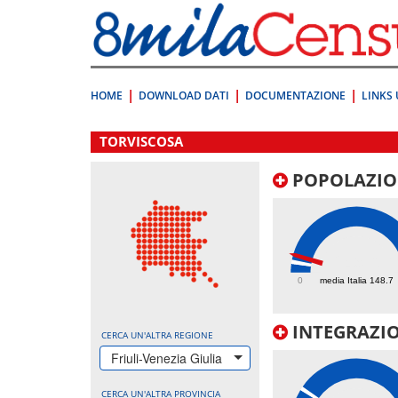
Vai
direttamente
a:
Contenuto
Ricerca
HOME
DOWNLOAD DATI
DOCUMENTAZIONE
LINKS 
.
TORVISCOSA
POPOLAZIO
249.6
0
media Italia 148.7
INTEGRAZIO
CERCA UN'ALTRA REGIONE
Friuli-Venezia Giulia
CERCA UN'ALTRA PROVINCIA