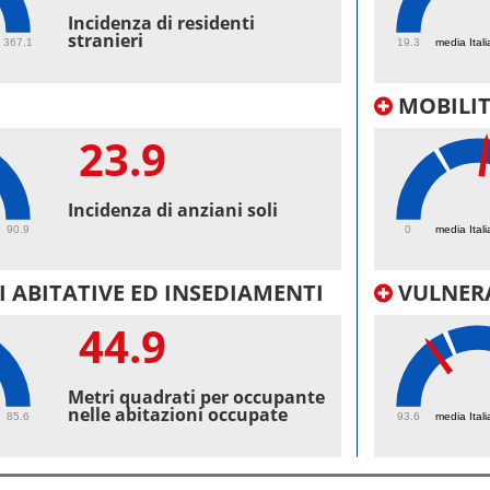
44.
Incidenza di residenti
stranieri
367.1
19.3
media Itali
MOBILI
23.9
39.
Incidenza di anziani soli
90.9
0
media Itali
 ABITATIVE ED INSEDIAMENTI
VULNERA
44.9
98.
Metri quadrati per occupante
nelle abitazioni occupate
85.6
93.6
media Itali