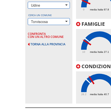
44.5
Udine
0
media Italia 67.8
CERCA UN COMUNE
Torviscosa
FAMIGLIE
CONFRONTA
CON UN ALTRO COMUNE
TORNA ALLA PROVINCIA
23.9
10
media Italia 27.1
CONDIZIONI
44.9
26.2
media Italia 40.7