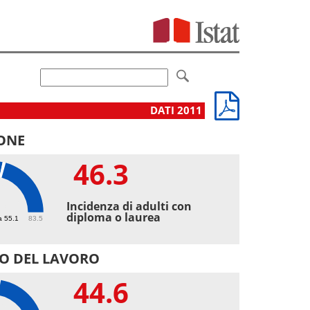
DATI 2011
ONE
46.3
3
Incidenza di adulti con
diploma o laurea
a 55.1
83.5
O DEL LAVORO
44.6