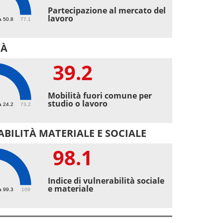
6
Partecipazione al mercato del
lavoro
a 50.8
77.1
TÀ
39.2
2
Mobilità fuori comune per
studio o lavoro
a 24.2
73.2
BILITÀ MATERIALE E SOCIALE
98.1
1
Indice di vulnerabilità sociale
e materiale
a 99.3
109