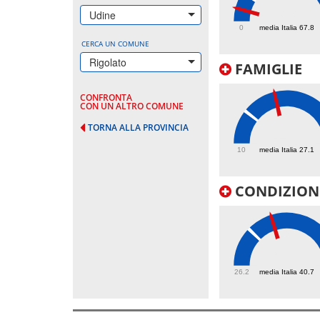
29.9
Udine
0
media Italia 67.8
CERCA UN COMUNE
Rigolato
FAMIGLIE
CONFRONTA
CON UN ALTRO COMUNE
TORNA ALLA PROVINCIA
44.3
10
media Italia 27.1
CONDIZIONI
50.1
26.2
media Italia 40.7