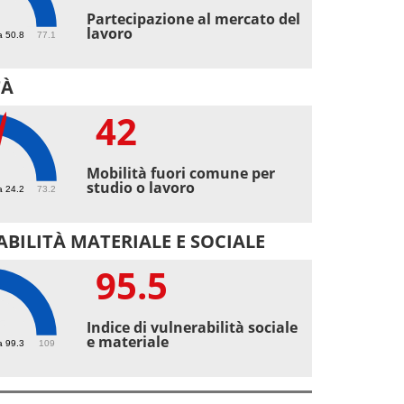
8
Partecipazione al mercato del
lavoro
a 50.8
77.1
TÀ
42
Mobilità fuori comune per
studio o lavoro
a 24.2
73.2
BILITÀ MATERIALE E SOCIALE
95.5
5
Indice di vulnerabilità sociale
e materiale
a 99.3
109