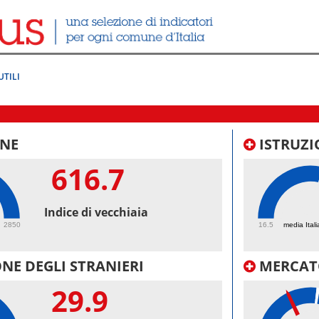
UTILI
NE
ISTRUZI
616.7
60.
Indice di vecchiaia
2850
16.5
media Itali
NE DEGLI STRANIERI
MERCAT
29.9