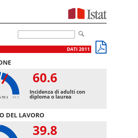
DATI 2011
ONE
60.6
6
Incidenza di adulti con
diploma o laurea
a 55.1
83.5
O DEL LAVORO
39.8