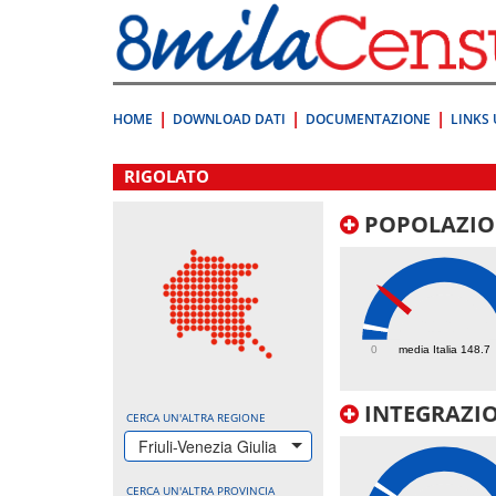
Vai
direttamente
a:
Contenuto
Ricerca
HOME
DOWNLOAD DATI
DOCUMENTAZIONE
LINKS 
.
RIGOLATO
POPOLAZIO
616.7
0
media Italia 148.7
INTEGRAZIO
CERCA UN'ALTRA REGIONE
Friuli-Venezia Giulia
CERCA UN'ALTRA PROVINCIA