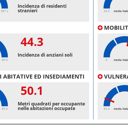
39.
Incidenza di residenti
stranieri
367.1
19.3
media Itali
MOBILI
44.3
42
Incidenza di anziani soli
90.9
0
media Itali
 ABITATIVE ED INSEDIAMENTI
VULNERA
50.1
95.
Metri quadrati per occupante
nelle abitazioni occupate
85.6
93.6
media Itali