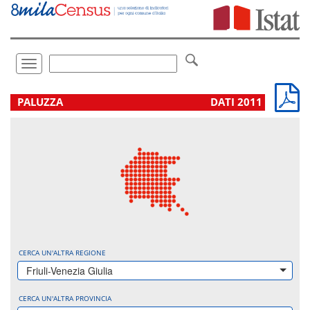
Vai
direttamente
a:
Contenuto
Ricerca
Toggle
navigation
.
PALUZZA
DATI 2011
CERCA UN'ALTRA REGIONE
Friuli-Venezia Giulia
CERCA UN'ALTRA PROVINCIA