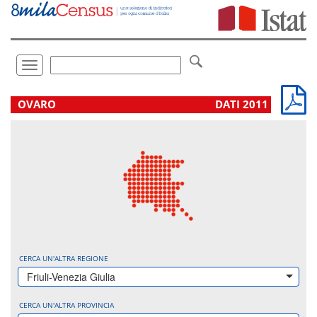
Vai
direttamente
a:
Contenuto
Ricerca
Toggle
navigation
.
OVARO
DATI 2011
CERCA UN'ALTRA REGIONE
Friuli-Venezia Giulia
CERCA UN'ALTRA PROVINCIA