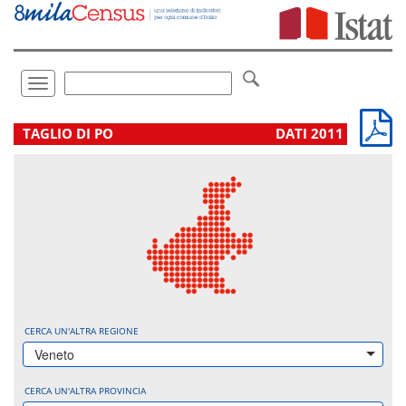
Vai
direttamente
a:
Contenuto
Ricerca
Toggle
navigation
.
TAGLIO DI PO
DATI 2011
CERCA UN'ALTRA REGIONE
Veneto
CERCA UN'ALTRA PROVINCIA