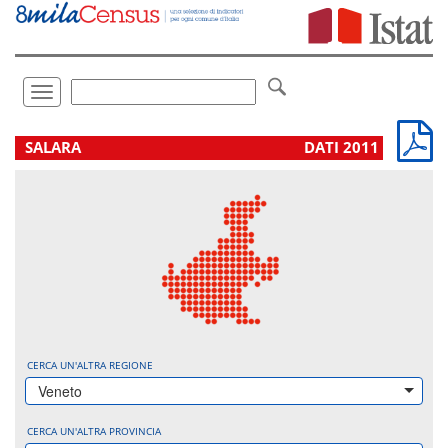
Vai
direttamente
a:
Contenuto
Ricerca
Toggle
navigation
.
SALARA
DATI 2011
CERCA UN'ALTRA REGIONE
Veneto
CERCA UN'ALTRA PROVINCIA