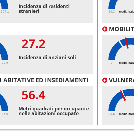
50
Incidenza di residenti
stranieri
367.1
19.3
media Itali
MOBILI
27.2
31.
Incidenza di anziani soli
90.9
0
media Itali
 ABITATIVE ED INSEDIAMENTI
VULNERA
56.4
99.
Metri quadrati per occupante
nelle abitazioni occupate
85.6
93.6
media Itali