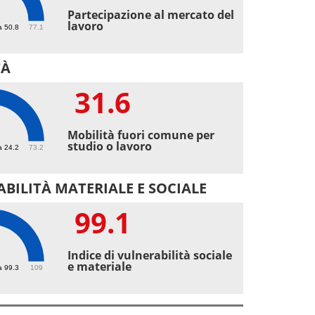
Partecipazione al mercato del
lavoro
a 50.8
77.1
TÀ
31.6
6
Mobilità fuori comune per
studio o lavoro
a 24.2
73.2
BILITÀ MATERIALE E SOCIALE
99.1
1
Indice di vulnerabilità sociale
e materiale
a 99.3
109