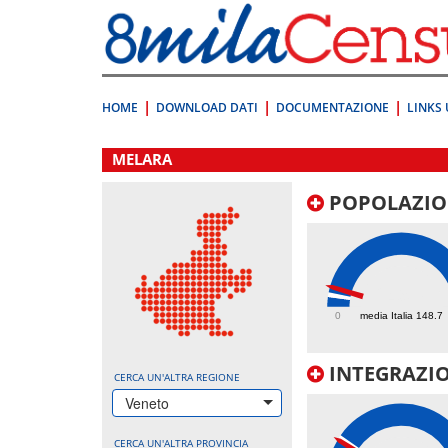
Vai
direttamente
a:
Contenuto
Ricerca
HOME
DOWNLOAD DATI
DOCUMENTAZIONE
LINKS 
.
MELARA
POPOLAZIO
249.7
0
media Italia 148.7
INTEGRAZIO
CERCA UN'ALTRA REGIONE
Veneto
CERCA UN'ALTRA PROVINCIA