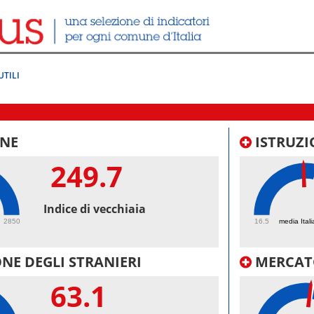
UTILI
NE
ISTRUZI
249.7
49
Indice di vecchiaia
2850
16.5
media Itali
NE DEGLI STRANIERI
MERCAT
63.1