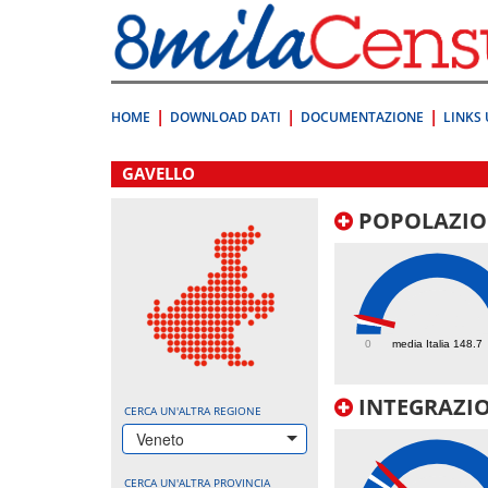
Vai
direttamente
a:
Contenuto
Ricerca
HOME
DOWNLOAD DATI
DOCUMENTAZIONE
LINKS 
.
GAVELLO
POPOLAZIO
202.1
0
media Italia 148.7
INTEGRAZIO
CERCA UN'ALTRA REGIONE
Veneto
CERCA UN'ALTRA PROVINCIA