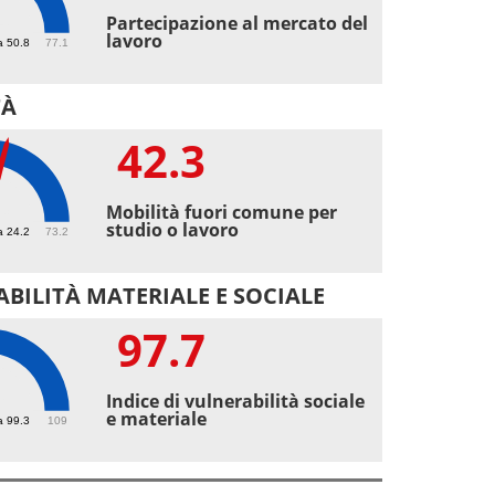
4
Partecipazione al mercato del
lavoro
a 50.8
77.1
TÀ
42.3
3
Mobilità fuori comune per
studio o lavoro
a 24.2
73.2
BILITÀ MATERIALE E SOCIALE
97.7
7
Indice di vulnerabilità sociale
e materiale
a 99.3
109