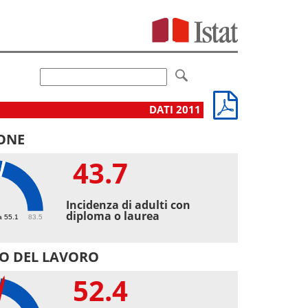
DATI 2011
ONE
43.7
7
Incidenza di adulti con
diploma o laurea
a 55.1
83.5
O DEL LAVORO
52.4