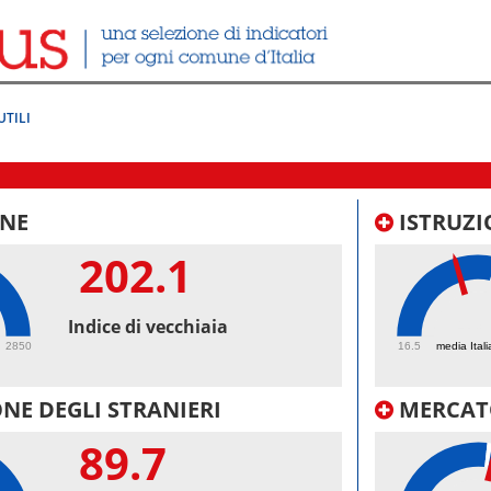
UTILI
NE
ISTRUZI
202.1
43.
Indice di vecchiaia
2850
16.5
media Itali
NE DEGLI STRANIERI
MERCAT
89.7