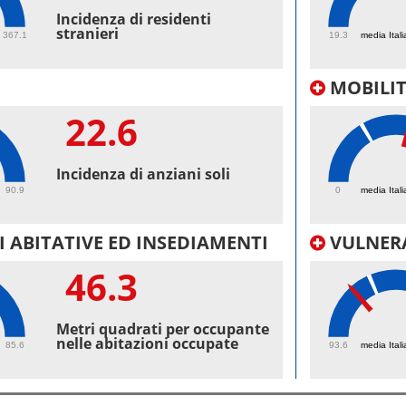
52.
Incidenza di residenti
stranieri
367.1
19.3
media Itali
MOBILI
22.6
42.
Incidenza di anziani soli
90.9
0
media Itali
 ABITATIVE ED INSEDIAMENTI
VULNERA
46.3
97.
Metri quadrati per occupante
nelle abitazioni occupate
85.6
93.6
media Itali