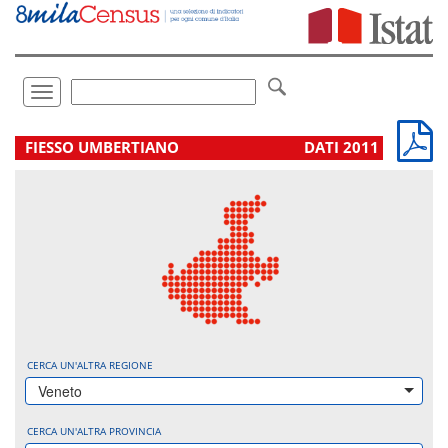
Vai
direttamente
a:
Contenuto
Ricerca
Toggle
navigation
.
FIESSO UMBERTIANO
DATI 2011
CERCA UN'ALTRA REGIONE
Veneto
CERCA UN'ALTRA PROVINCIA