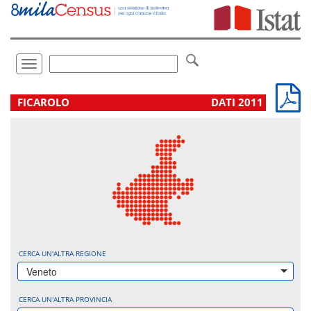
Vai
direttamente
a:
Contenuto
Ricerca
Toggle
navigation
.
FICAROLO
DATI 2011
CERCA UN'ALTRA REGIONE
Veneto
CERCA UN'ALTRA PROVINCIA