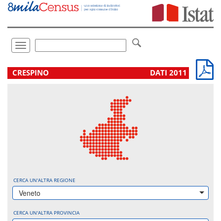
Vai
direttamente
a:
Contenuto
Ricerca
Toggle
navigation
.
CRESPINO
DATI 2011
CERCA UN'ALTRA REGIONE
Veneto
CERCA UN'ALTRA PROVINCIA