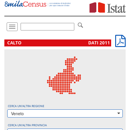
Vai
direttamente
a:
Contenuto
Ricerca
Toggle
navigation
.
CALTO
DATI 2011
CERCA UN'ALTRA REGIONE
Veneto
CERCA UN'ALTRA PROVINCIA