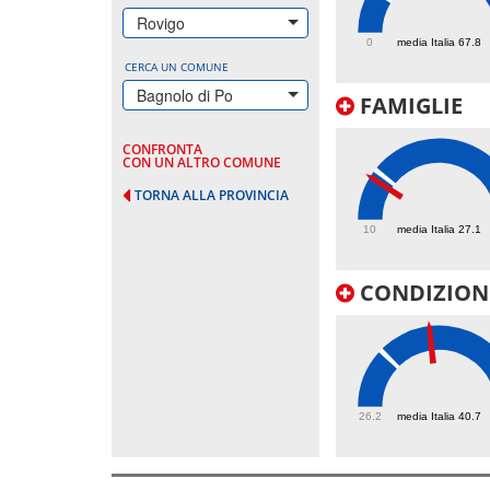
123
Rovigo
0
media Italia 67.8
CERCA UN COMUNE
Bagnolo di Po
FAMIGLIE
CONFRONTA
CON UN ALTRO COMUNE
TORNA ALLA PROVINCIA
24.3
10
media Italia 27.1
CONDIZIONI
53.6
26.2
media Italia 40.7