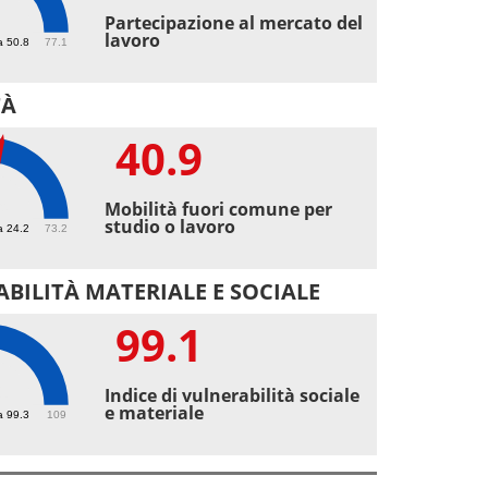
Partecipazione al mercato del
lavoro
a 50.8
77.1
TÀ
40.9
9
Mobilità fuori comune per
studio o lavoro
a 24.2
73.2
BILITÀ MATERIALE E SOCIALE
99.1
1
Indice di vulnerabilità sociale
e materiale
a 99.3
109