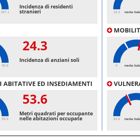
51
Incidenza di residenti
stranieri
367.1
19.3
media Itali
MOBILI
24.3
40.
Incidenza di anziani soli
90.9
0
media Itali
 ABITATIVE ED INSEDIAMENTI
VULNERA
53.6
99.
Metri quadrati per occupante
nelle abitazioni occupate
85.6
93.6
media Itali