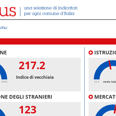
UTILI
NE
ISTRUZI
217.2
45.
Indice di vecchiaia
2850
16.5
media Itali
NE DEGLI STRANIERI
MERCAT
123