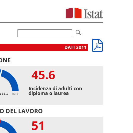
DATI 2011
ONE
45.6
6
Incidenza di adulti con
diploma o laurea
a 55.1
83.5
O DEL LAVORO
51