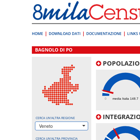
Vai
direttamente
a:
Contenuto
Ricerca
HOME
DOWNLOAD DATI
DOCUMENTAZIONE
LINKS 
.
BAGNOLO DI PO
POPOLAZIO
217.2
0
media Italia 148.7
INTEGRAZIO
CERCA UN'ALTRA REGIONE
Veneto
CERCA UN'ALTRA PROVINCIA