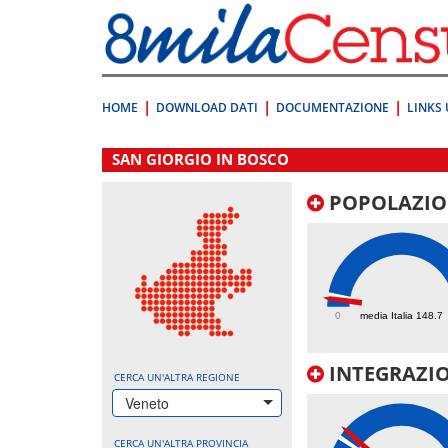
Vai
direttamente
a:
Contenuto
Ricerca
HOME
DOWNLOAD DATI
DOCUMENTAZIONE
LINKS 
.
SAN GIORGIO IN BOSCO
POPOLAZIO
104.9
0
media Italia 148.7
INTEGRAZIO
CERCA UN'ALTRA REGIONE
Veneto
CERCA UN'ALTRA PROVINCIA