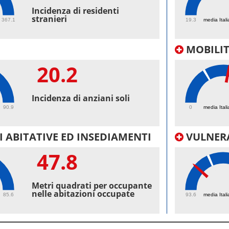
56.
Incidenza di residenti
stranieri
367.1
19.3
media Itali
MOBILI
20.2
40.
Incidenza di anziani soli
90.9
0
media Itali
 ABITATIVE ED INSEDIAMENTI
VULNERA
47.8
97.
Metri quadrati per occupante
nelle abitazioni occupate
85.6
93.6
media Itali