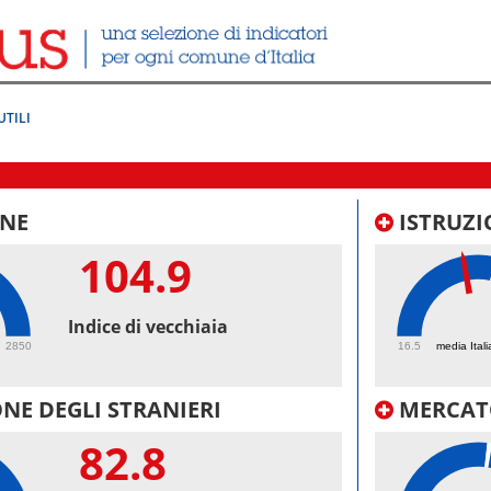
UTILI
NE
ISTRUZI
104.9
45.
Indice di vecchiaia
2850
16.5
media Itali
NE DEGLI STRANIERI
MERCAT
82.8