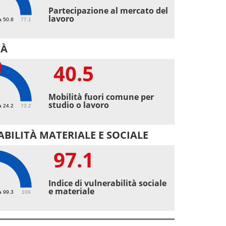
7
Partecipazione al mercato del
lavoro
a 50.8
77.1
TÀ
40.5
5
Mobilità fuori comune per
studio o lavoro
a 24.2
73.2
BILITÀ MATERIALE E SOCIALE
97.1
1
Indice di vulnerabilità sociale
e materiale
a 99.3
109