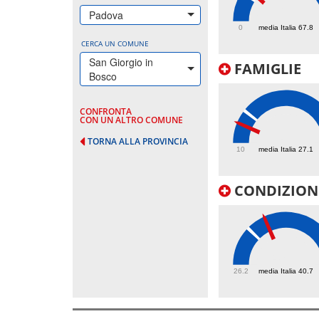
82.8
Padova
0
media Italia 67.8
CERCA UN COMUNE
San Giorgio in
FAMIGLIE
Bosco
CONFRONTA
CON UN ALTRO COMUNE
20.2
TORNA ALLA PROVINCIA
10
media Italia 27.1
CONDIZIONI
47.8
26.2
media Italia 40.7