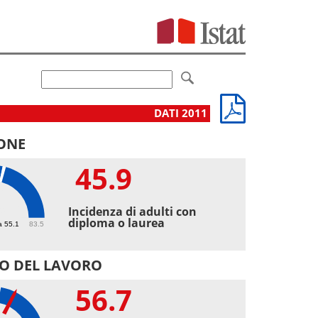
DATI 2011
ONE
45.9
9
Incidenza di adulti con
diploma o laurea
a 55.1
83.5
O DEL LAVORO
56.7