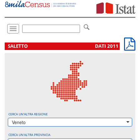
Vai
direttamente
a:
Contenuto
Ricerca
Toggle
navigation
.
SALETTO
DATI 2011
CERCA UN'ALTRA REGIONE
Veneto
CERCA UN'ALTRA PROVINCIA