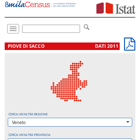
Vai
direttamente
a:
Contenuto
Ricerca
Toggle
navigation
.
PIOVE DI SACCO
DATI 2011
CERCA UN'ALTRA REGIONE
Veneto
CERCA UN'ALTRA PROVINCIA