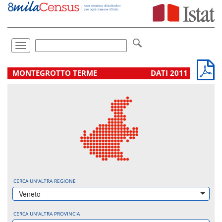
Vai
direttamente
a:
Contenuto
Ricerca
Toggle
navigation
.
MONTEGROTTO TERME
DATI 2011
CERCA UN'ALTRA REGIONE
Veneto
CERCA UN'ALTRA PROVINCIA