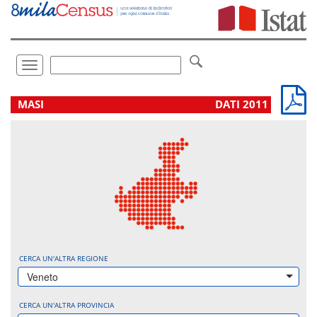
Vai
direttamente
a:
Contenuto
Ricerca
Toggle
navigation
.
MASI
DATI 2011
CERCA UN'ALTRA REGIONE
Veneto
CERCA UN'ALTRA PROVINCIA