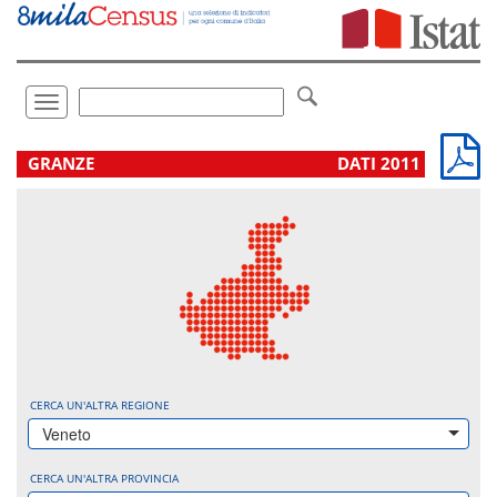
Vai
direttamente
a:
Contenuto
Ricerca
Toggle
navigation
.
GRANZE
DATI 2011
CERCA UN'ALTRA REGIONE
Veneto
CERCA UN'ALTRA PROVINCIA