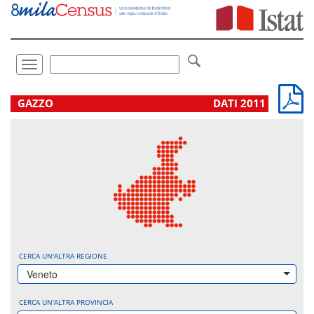
Vai
direttamente
a:
Contenuto
Ricerca
Toggle
navigation
.
GAZZO
DATI 2011
CERCA UN'ALTRA REGIONE
Veneto
CERCA UN'ALTRA PROVINCIA