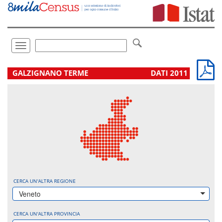
Vai
direttamente
a:
Contenuto
Ricerca
Toggle
navigation
.
GALZIGNANO TERME
DATI 2011
CERCA UN'ALTRA REGIONE
Veneto
CERCA UN'ALTRA PROVINCIA