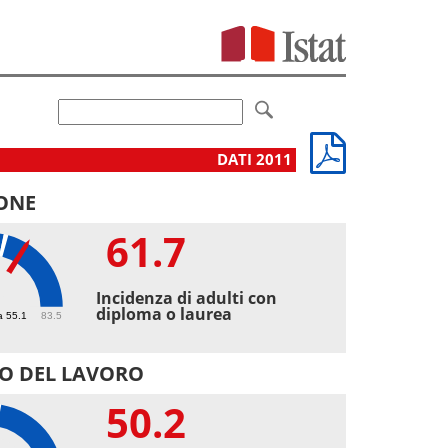
DATI 2011
ONE
61.7
7
Incidenza di adulti con
diploma o laurea
a 55.1
83.5
O DEL LAVORO
50.2