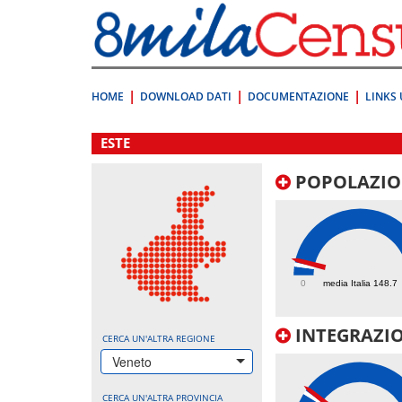
Vai
direttamente
a:
Contenuto
Ricerca
HOME
DOWNLOAD DATI
DOCUMENTAZIONE
LINKS 
.
ESTE
POPOLAZIO
213
0
media Italia 148.7
INTEGRAZIO
CERCA UN'ALTRA REGIONE
Veneto
CERCA UN'ALTRA PROVINCIA