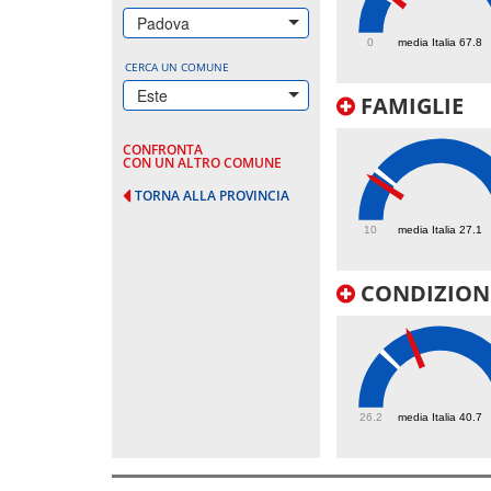
76
Padova
0
media Italia 67.8
CERCA UN COMUNE
Este
FAMIGLIE
CONFRONTA
CON UN ALTRO COMUNE
TORNA ALLA PROVINCIA
24.3
10
media Italia 27.1
CONDIZIONI
48.3
26.2
media Italia 40.7