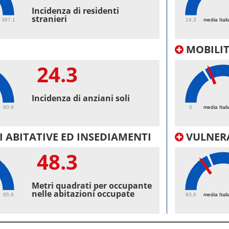
50.
Incidenza di residenti
stranieri
367.1
19.3
media Itali
MOBILI
24.3
27.
Incidenza di anziani soli
90.9
0
media Itali
 ABITATIVE ED INSEDIAMENTI
VULNERA
48.3
98.
Metri quadrati per occupante
nelle abitazioni occupate
85.6
93.6
media Itali