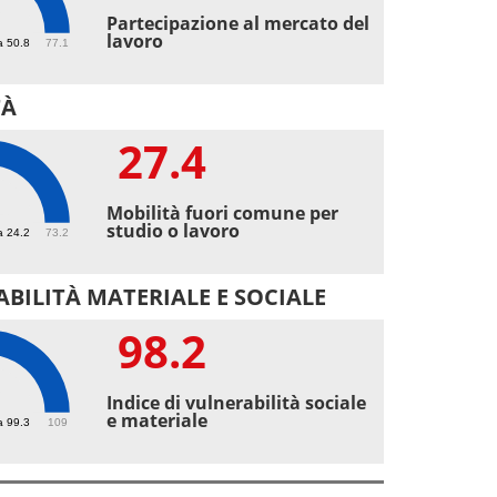
2
Partecipazione al mercato del
lavoro
a 50.8
77.1
TÀ
27.4
4
Mobilità fuori comune per
studio o lavoro
a 24.2
73.2
BILITÀ MATERIALE E SOCIALE
98.2
2
Indice di vulnerabilità sociale
e materiale
a 99.3
109