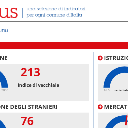
UTILI
NE
ISTRUZI
213
61.
Indice di vecchiaia
2850
16.5
media Itali
NE DEGLI STRANIERI
MERCAT
76