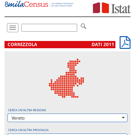
Vai
direttamente
a:
Contenuto
Ricerca
Toggle
navigation
.
CORREZZOLA
DATI 2011
CERCA UN'ALTRA REGIONE
Veneto
CERCA UN'ALTRA PROVINCIA